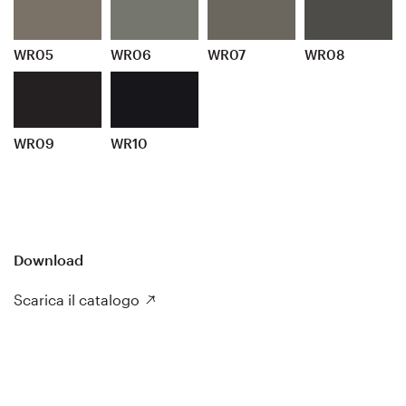
WR05
WR06
WR07
WR08
WR09
WR10
Download
Scarica il catalogo