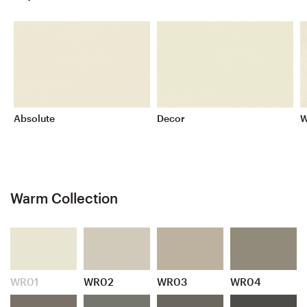
Absolute
Decor
W
Warm Collection
WR01
WR02
WR03
WR04