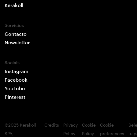
Kerakoll
Servicios
Contacto
Newsletter
Socials
Instagram
Facebook
YouTube
Pinterest
©2025 Kerakoll
Credits
Privacy
Cookie
Cookie
Sel
SPA,
Policy
Policy
preferences
tu p