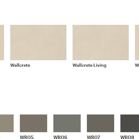
Wallcrete
Wallcrete Living
W
4
WR05
WR06
WR07
WR08