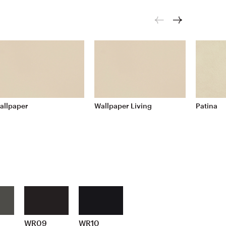
allpaper
Wallpaper Living
Patina
WR09
WR10