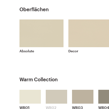
Oberflächen
Absolute
Decor
Warm Collection
WR01
WR02
WR03
WR0