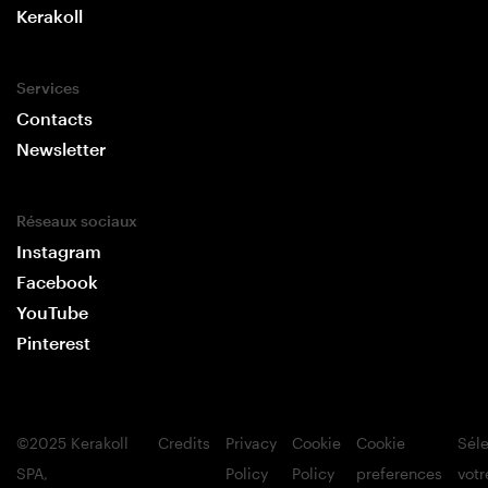
Kerakoll
Services
Contacts
Newsletter
Réseaux sociaux
Instagram
Facebook
YouTube
Pinterest
©2025 Kerakoll
Credits
Privacy
Cookie
Cookie
Sél
SPA,
Policy
Policy
preferences
votr