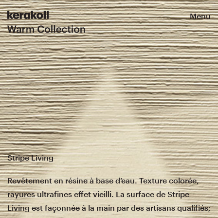
Menu
Stripe Living
Revêtement en résine à base d’eau. Texture colorée,
rayures ultrafines effet vieilli. La surface de Stripe
Living est façonnée à la main par des artisans qualifiés;