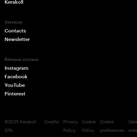
Kerakoll
Services
Contacts
Newsletter
Réseaux sociaux
Instagram
Facebook
YouTube
Pinterest
©2025 Kerakoll
Credits
Privacy
Cookie
Cookie
Sél
SPA,
Policy
Policy
preferences
votr