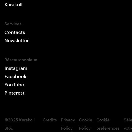
Kerakoll
Services
Contacts
Newsletter
Réseaux sociaux
Instagram
Facebook
YouTube
Pinterest
©2025 Kerakoll
Credits
Privacy
Cookie
Cookie
Sél
SPA,
Policy
Policy
preferences
votr