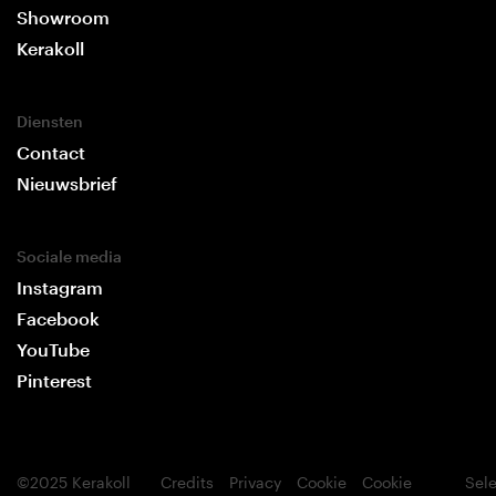
Showroom
Kerakoll
Diensten
Contact
Nieuwsbrief
Sociale media
Instagram
Facebook
YouTube
Pinterest
©2025 Kerakoll
Credits
Privacy
Cookie
Cookie
Sele