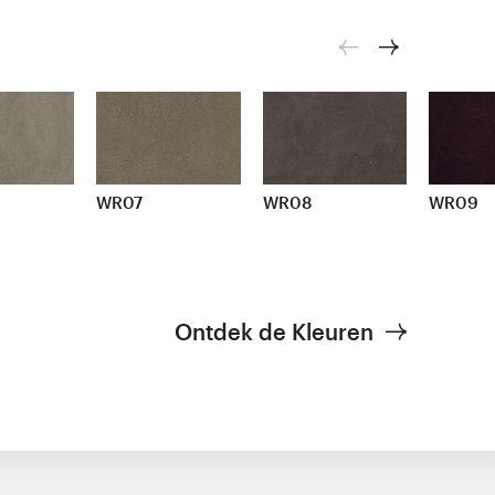
WR07
WR08
WR09
Ontdek de Kleuren