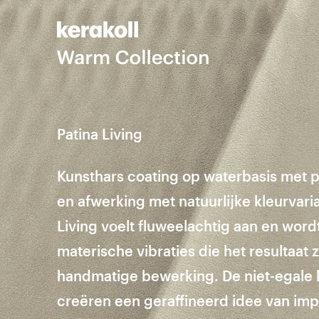
Patina Living
Kunsthars coating op waterbasis met p
en afwerking met natuurlijke kleurvari
Living voelt fluweelachtig aan en wor
materische vibraties die het resultaat 
handmatige bewerking. De niet-egale k
creëren een geraffineerd idee van impe