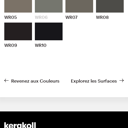
WR05
WR06
WR07
WR08
WR09
WR10
Revenez aux Couleurs
Explorez les Surfaces