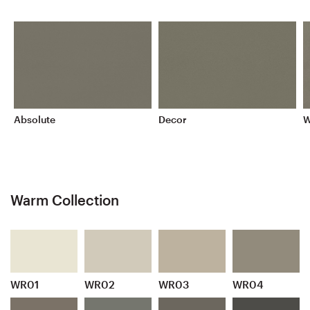
Absolute
Decor
W
Warm Collection
WR01
WR02
WR03
WR04