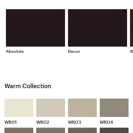
Absolute
Decor
W
Warm Collection
WR01
WR02
WR03
WR04