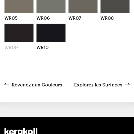
WR05
WR06
WR07
WR08
WR09
WR10
Revenez aux Couleurs
Explorez les Surfaces