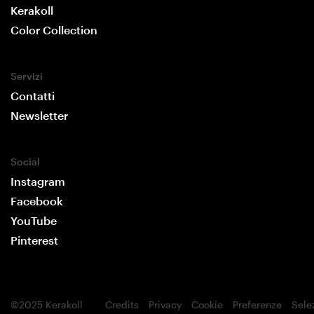
Kerakoll
Color Collection
Servizi
Contatti
Newsletter
Social
Instagram
Facebook
YouTube
Pinterest
©2025 Kerakoll
Credits
Privacy
Cookie
Preferenze
Sele