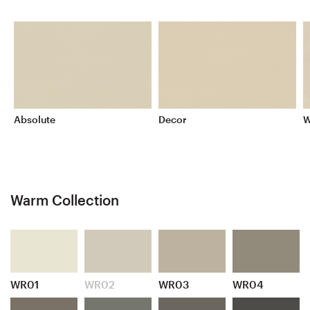
Absolute
Decor
W
Warm Collection
WR01
WR02
WR03
WR04