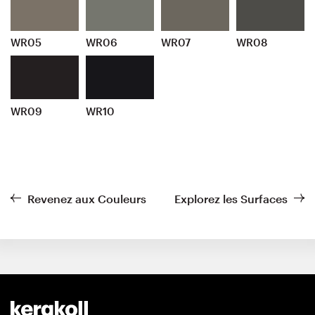
WR05
WR06
WR07
WR08
WR09
WR10
Revenez aux Couleurs
Explorez les Surfaces