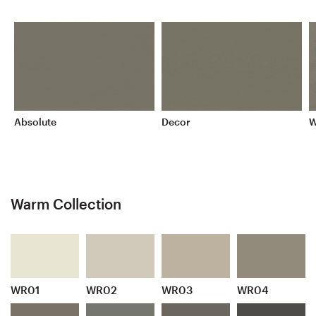
Absolute
Decor
W
Warm Collection
WR01
WR02
WR03
WR04