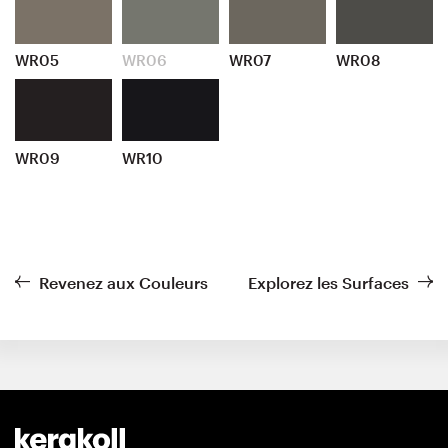
WR05
WR06
WR07
WR08
WR09
WR10
Revenez aux Couleurs
Explorez les Surfaces