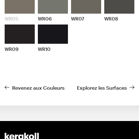
WR05
WR06
WR07
WR08
WR09
WR10
Revenez aux Couleurs
Explorez les Surfaces