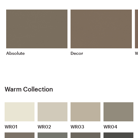
Absolute
Decor
W
Warm Collection
WR01
WR02
WR03
WR04