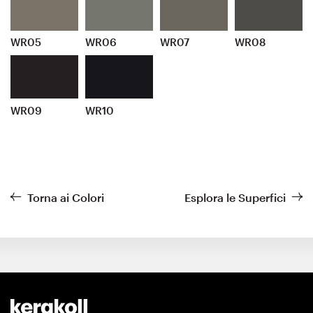
WR05
WR06
WR07
WR08
WR09
WR10
Torna ai Colori
Esplora le Superfici