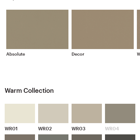
Absolute
Decor
W
Warm Collection
WR01
WR02
WR03
WR04