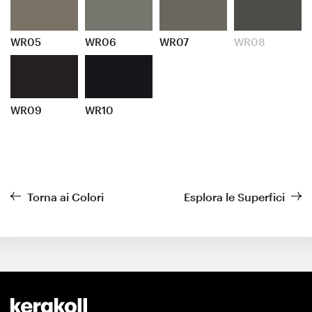
WR05
WR06
WR07
WR08
WR09
WR10
Torna ai Colori
Esplora le Superfici