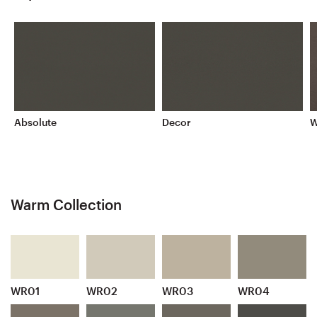
Absolute
Decor
W
Warm Collection
WR01
WR02
WR03
WR04