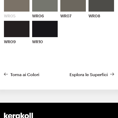
WR05
WR06
WR07
WR08
WR09
WR10
Torna ai Colori
Esplora le Superfici