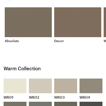
Absolute
Decor
W
Warm Collection
WR01
WR02
WR03
WR04