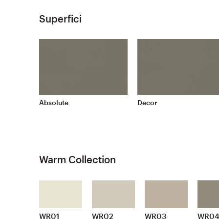
Superfici
Absolute
Decor
Warm Collection
WR01
WR02
WR03
WR0