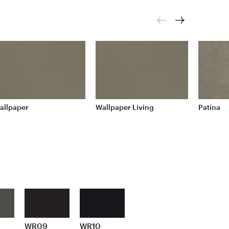
allpaper
Wallpaper Living
Patina
WR09
WR10