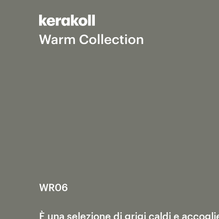
WR06
È una selezione di grigi caldi e accogli