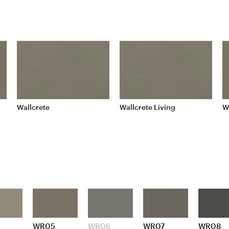
Wallcrete
Wallcrete Living
W
4
WR05
WR06
WR07
WR08