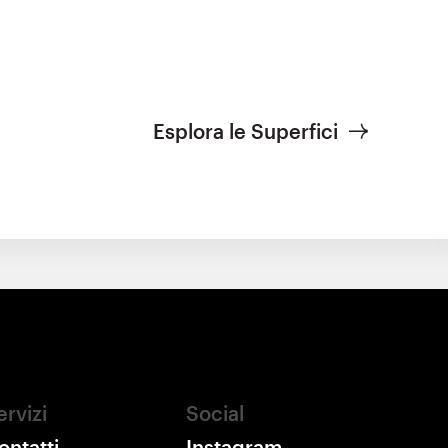
Esplora le Superfici
ervizi
Social
ontatti
Instagram